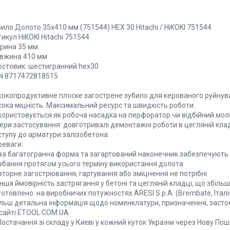
ило Долото 35х410 мм (751544) НЕХ 30 Hitachi / HiKOKI 751544
икул HiKOKI Hitachi 751544
рина 35 мм
вжина 410 мм
остовик: шестигранний hex30
N 8717472818515
сокопродуктивне плоске загострене зубило для керованого руйнува
сока міцність. Максимальний ресурс та швидкість роботи.
користовується як робоча насадка на перфоратор чи відбійний мол
ри застосування: довготривалі демонтажні роботи в цегляній кладці
ступу до арматури залізобетона.
реваги:
ва багатогранна форма та загартований наконечник забезпечують 
вбання протягом усього терміну використання долота.
торне загострювання, гартування або зміцнення не потрібні.
ша ймовірність застрягання у бетоні та цегляній кладці, що збіль
отовлено: на виробничих потужностях ARESI S.p.A. (Brembate, Італ
Більш детальна інформація щодо номенклатури, призначення, застос
 сайті ETOOL.COM.UA.
остачання зі складу у Києві у кожний куток України через Нову По