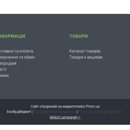
НФОРМАЦІЯ
ТОВАРИ
ставка та оплата
Каталог товарів
вернення та обмін
Товари з акціями
зпродаж
атті
вини
Сайт створений на маркетплейсі
Prom.ua
ЕкобудМаркет |
Поскаржитися на контент
|
Політика конфіденційності
Select Language
▼