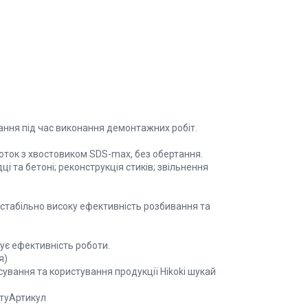
ння під час виконання демонтажних робіт.
оток з хвостовиком SDS-max, без обертання.
 та бетоні; реконструкція стиків; звільнення
стабільно високу ефективність розбивання та
шує ефективність роботи.
ія)
ування та користування продукції Hikoki шукай
штуАртикул