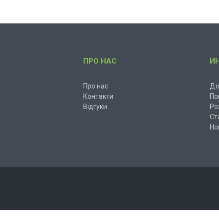
ПРО НАС
И
Про нас
До
Контакти
По
Відгуки
Ро
Ст
Но