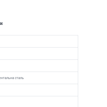
и
ентальна сталь