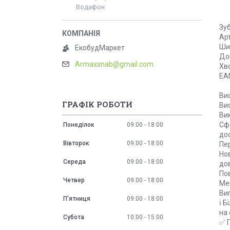
Водафон
Зуб
Арт
Ши
ЕкобудМаркет
До
Armaxsnab@gmail.com
Хв
EA
Ви
ГРАФІК РОБОТИ
Ви
Ви
Сфе
Понеділок
09:00
18:00
до
Вівторок
09:00
18:00
Пе
Но
Середа
09:00
18:00
до
Пов
Четвер
09:00
18:00
Мен
Виг
Пʼятниця
09:00
18:00
ℹ️ 
на
Субота
10:00
15:00
✅ П