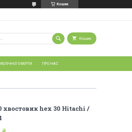
Кошик
Кошик
УБЛІЧНОЇ ОФЕРТИ
ПРО НАС
 хвостовик hex 30 Hitachi /
4
 ₴