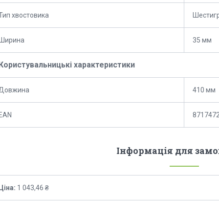
Тип хвостовика
Шестиг
Ширина
35 мм
Користувальницькі характеристики
Довжина
410 мм
EAN
871747
Інформація для зам
Ціна:
1 043,46 ₴