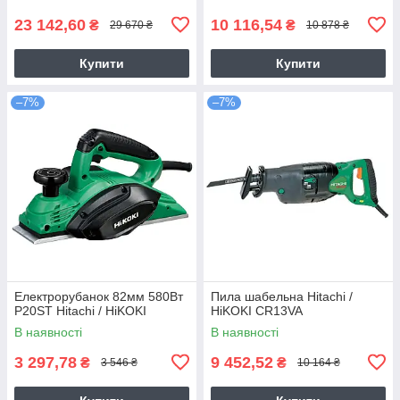
23 142,60
10 116,54
₴
₴
29 670 ₴
10 878 ₴
Купити
Купити
–7%
–7%
Електрорубанок 82мм 580Вт
Пила шабельна Hitachi /
P20ST Hitachi / HiKOKI
HiKOKI CR13VA
В наявності
В наявності
3 297,78
9 452,52
₴
₴
3 546 ₴
10 164 ₴