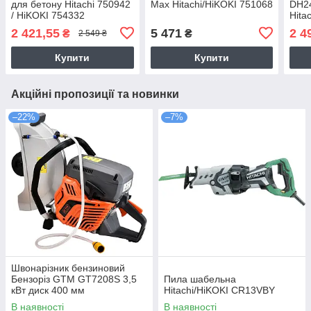
для бетону Hitachi 750942
Max Hitachi/HiKOKI 751068
DH24
/ HiKOKI 754332
Hita
2 421,55
5 471
2 4
₴
₴
2 549 ₴
Купити
Купити
Акційні пропозиції та новинки
–22%
–7%
Швонарізник бензиновий
Бензоріз GTM GT7208S 3,5
Пила шабельна
кВт диск 400 мм
Hitachi/HiKOKI CR13VBY
В наявності
В наявності