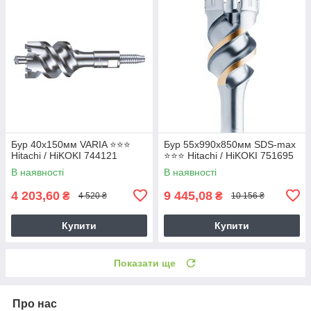
Бур 40х150мм VARIA ⭐️⭐️⭐️
Бур 55х990х850мм SDS-max
Hitachi / HiKOKI 744121
⭐️⭐️⭐️ Hitachi / HiKOKI 751695
В наявності
В наявності
4 203,60
9 445,08
₴
₴
4 520 ₴
10 156 ₴
Купити
Купити
Показати ще
Про нас