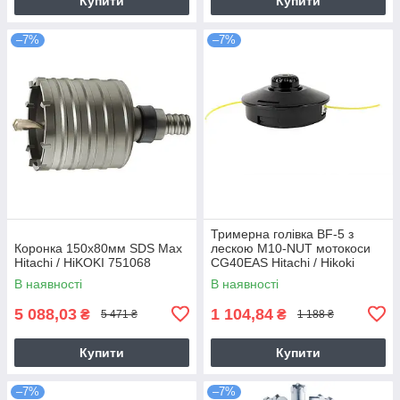
Купити
Купити
–7%
–7%
Тримерна голівка BF-5 з
Коронка 150х80мм SDS Max
лескою M10-NUT мотокоси
Hitachi / HiKOKI 751068
CG40EAS Hitachi / Hikoki
6695784
В наявності
В наявності
5 088,03
1 104,84
₴
₴
5 471 ₴
1 188 ₴
Купити
Купити
–7%
–7%