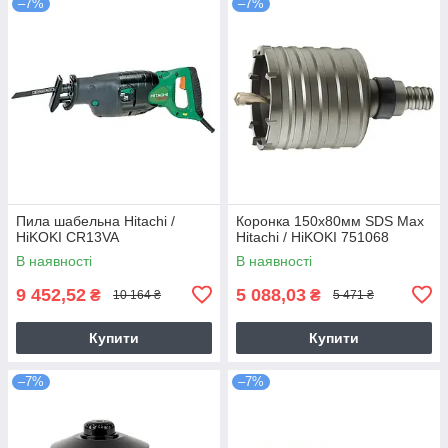
–7%
–7%
Пила шабельна Hitachi /
Коронка 150х80мм SDS Max
HiKOKI CR13VA
Hitachi / HiKOKI 751068
В наявності
В наявності
9 452,52
5 088,03
₴
₴
10 164 ₴
5 471 ₴
Купити
Купити
–7%
–7%