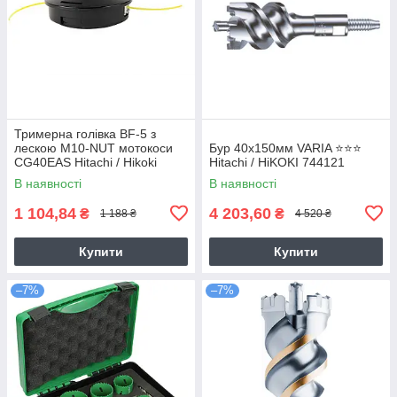
Тримерна голівка BF-5 з
лескою M10-NUT мотокоси
Бур 40х150мм VARIA ⭐️⭐️⭐️
CG40EAS Hitachi / Hikoki
Hitachi / HiKOKI 744121
6695784
В наявності
В наявності
1 104,84
4 203,60
₴
₴
1 188 ₴
4 520 ₴
Купити
Купити
–7%
–7%