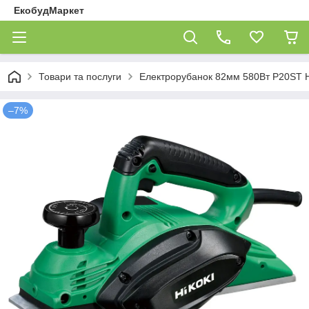
ЕкобудМаркет
Товари та послуги
Електрорубанок 82мм 580Вт P20ST Hi
–7%