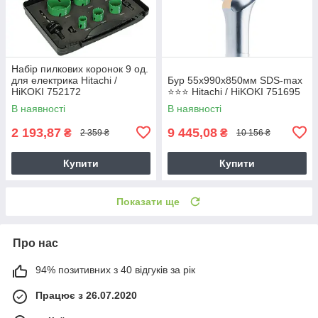
Набір пилкових коронок 9 од.
для електрика Hitachi /
Бур 55х990х850мм SDS-max
HiKOKI 752172
⭐️⭐️⭐️ Hitachi / HiKOKI 751695
В наявності
В наявності
2 193,87
9 445,08
₴
₴
2 359 ₴
10 156 ₴
Купити
Купити
Показати ще
Про нас
94% позитивних з 40 відгуків за рік
Працює з 26.07.2020