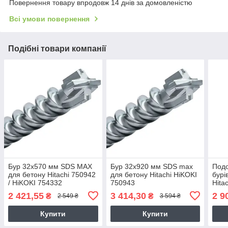
Повернення товару впродовж 14 днів за домовленістю
Всі умови повернення
Подібні товари компанії
Бур 32х570 мм SDS MAX
Бур 32х920 мм SDS max
Подо
для бетону Hitachi 750942
для бетону Hitachi HiKOKI
бурі
/ HiKOKI 754332
750943
Hita
2 421,55
3 414,30
2 9
₴
₴
2 549 ₴
3 594 ₴
Купити
Купити