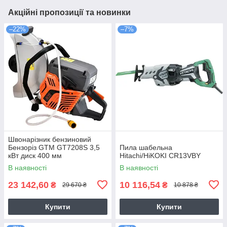
Акційні пропозиції та новинки
–22%
–7%
Швонарізник бензиновий
Бензоріз GTM GT7208S 3,5
Пила шабельна
кВт диск 400 мм
Hitachi/HiKOKI CR13VBY
В наявності
В наявності
23 142,60
10 116,54
₴
₴
29 670 ₴
10 878 ₴
Купити
Купити