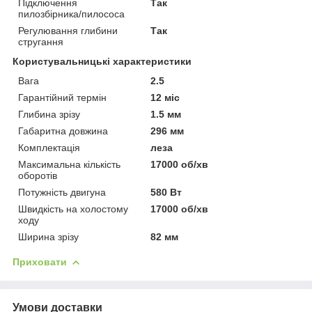
Підключення
Так
пилозбірника/пилососа
Регулювання глибини
Так
стругання
Користувальницькі характеристики
Вага
2.5
Гарантійний термін
12 міс
Глибина зрізу
1.5 мм
Габаритна довжина
296 мм
Комплектація
леза
Максимальна кількість
17000 об/хв
оборотів
Потужність двигуна
580 Вт
Швидкість на холостому
17000 об/хв
ходу
Ширина зрізу
82 мм
Приховати
Умови доставки