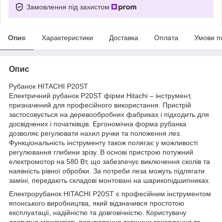
Замовлення під захистом
Опис
Характеристики
Доставка
Оплата
Умови п
Опис
Рубанок HITACHI P20ST
Електричний рубанок P20ST фірми Hitachi – інструмент,
призначений для професійного використання. Пристрій
застосовується на деревообробних фабриках і підходить для
досвідчених і початківців. Ергономічна форма рубанка
дозволяє регулювати нахил ручки та положення лез.
Функціональність інструменту також полягає у можливості
регулювання глибини зрізу. В основі пристрою потужний
електромотор на 580 Вт, що забезпечує виключення сколів та
наявність рівної обробки. За потреби леза можуть підлягати
заміні, передають складові монтовані на шарикопідшипниках.
Електрорубанок HITACHI P20ST є професійним інструментом
японського виробництва, який відзначився простотою
експлуатації, надійністю та довговічністю. Користувачу
доступна можливість регулювання товщини захоплення та