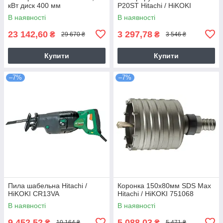
кВт диск 400 мм
P20ST Hitachi / HiKOKI
В наявності
В наявності
23 142,60
3 297,78
₴
₴
29 670 ₴
3 546 ₴
Купити
Купити
–7%
–7%
Пила шабельна Hitachi /
Коронка 150х80мм SDS Max
HiKOKI CR13VA
Hitachi / HiKOKI 751068
В наявності
В наявності
9 452,52
5 088,03
₴
₴
10 164 ₴
5 471 ₴