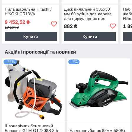
Пила шабельна Hitachi /
Диск пиляльний 335х30
Набі
HiKOKI CR13VA
мм 60 зубців для дерева
шабе
для циркулярних пил
Hita
9 452,52
₴
Hitachi/HiKOKI 752478
скло
882
1 8
₴
10 164 ₴
чере
Купити
Купити
Акційні пропозиції та новинки
–22%
–7%
Швонарізник бензиновий
Бензоріз GTM GT7208S 3,5
Електрорубанок 82мм 580Вт