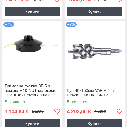
Купити
Купити
–7%
–7%
Тримерна голівка BF-5 з
лескою M10-NUT мотокоси
Бур 40х150мм VARIA ⭐️⭐️⭐️
CG40EAS Hitachi / Hikoki
Hitachi / HiKOKI 744121
6695784
В наявності
В наявності
1 104,84
4 203,60
₴
₴
1 188 ₴
4 520 ₴
Купити
Купити