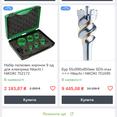
–7%
–7%
Набір пилкових коронок 9 од.
для електрика Hitachi /
Бур 55х990х850мм SDS-max
HiKOKI 752172
⭐️⭐️⭐️ Hitachi / HiKOKI 751695
В наявності
В наявності
2 193,87
9 445,08
₴
₴
2 359 ₴
10 156 ₴
Купити
Купити
Показати ще