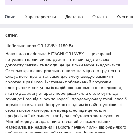
Опис
Характеристики
Доставка
Оплата
Умови п
Опис
Шабельна пила CR 13VBY 1150 Вт
Нова пила шабельна HITACHI CR13VBY — це справді
потужний і надійний інструмент, готовий надати свою
допомогу завжди та всюди, де це тільки може знадобитися.
Система кріплення різального полотна міцно та ґрунтовно
фіксує його, проте так само дає змогу швидко замінити
полотно в разі чого. Інструмент обладнаний потужним
електричним двигуном із надійною системою охолодження,
яка не дає змогу апарату перегріватися, а стало бути, що
захищає його від зносу та корозії, продовжуючи у такий спосіб
термін експлуатації. Інструмент є одним із найпотужніших зі
своєї вагової категорії, він прекрасно підійде як для
професійної діяльності, так і для побутового застосування.
Міцний корпус апарата виготовлений із високоякісних
матеріалів, він надійний і захисть печінку пилки від будь-якого
небажаного втручання або впливу, яке тільки може