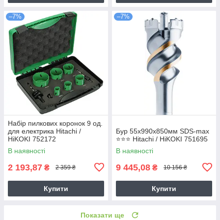
–7%
–7%
Набір пилкових коронок 9 од.
для електрика Hitachi /
Бур 55х990х850мм SDS-max
HiKOKI 752172
⭐️⭐️⭐️ Hitachi / HiKOKI 751695
В наявності
В наявності
2 193,87
9 445,08
₴
₴
2 359 ₴
10 156 ₴
Купити
Купити
Показати ще