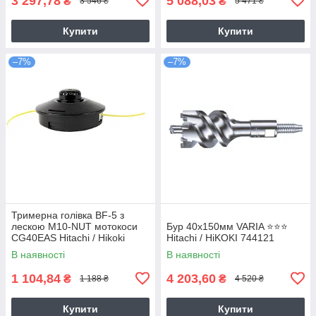
3 297,78
5 088,03
₴
₴
3 546 ₴
5 471 ₴
Купити
Купити
–7%
–7%
Тримерна голівка BF-5 з
лескою M10-NUT мотокоси
Бур 40х150мм VARIA ⭐️⭐️⭐️
CG40EAS Hitachi / Hikoki
Hitachi / HiKOKI 744121
6695784
В наявності
В наявності
1 104,84
4 203,60
₴
₴
1 188 ₴
4 520 ₴
Купити
Купити