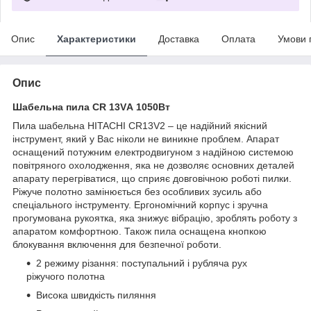
Опис
Характеристики
Доставка
Оплата
Умови 
Опис
Шабельна пила CR 13VА 1050Вт
Пила шабельна HITACHI CR13V2 – це надійний якісний
інструмент, який у Вас ніколи не виникне проблем. Апарат
оснащений потужним електродвигуном з надійною системою
повітряного охолодження, яка не дозволяє основних деталей
апарату перегріватися, що сприяє довговічною роботі пилки.
Ріжуче полотно замінюється без особливих зусиль або
спеціального інструменту. Ергономічний корпус і зручна
прогумована рукоятка, яка знижує вібрацію, зроблять роботу з
апаратом комфортною. Також пила оснащена кнопкою
блокування включення для безпечної роботи.
2 режиму різання: поступальний і рубляча рух
ріжучого полотна
Висока швидкість пиляння