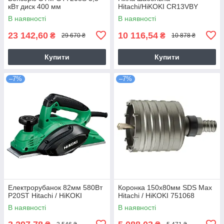
кВт диск 400 мм
Hitachi/HiKOKI CR13VBY
В наявності
В наявності
23 142,60
10 116,54
₴
₴
29 670 ₴
10 878 ₴
Купити
Купити
–7%
–7%
Електрорубанок 82мм 580Вт
Коронка 150х80мм SDS Max
P20ST Hitachi / HiKOKI
Hitachi / HiKOKI 751068
В наявності
В наявності