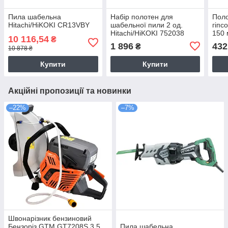
Пила шабельна
Набір полотен для
Пол
Hitachi/HiKOKI CR13VBY
шабельної пили 2 од.
гіпс
Hitachi/HiKOKI 752038
150 
10 116,54
₴
скловолокно пінопласт
шабе
1 896
432
₴
10 878 ₴
черепиця гіпсокартон
Hita
Купити
Купити
Акційні пропозиції та новинки
–22%
–7%
Швонарізник бензиновий
Бензоріз GTM GT7208S 3,5
Пила шабельна