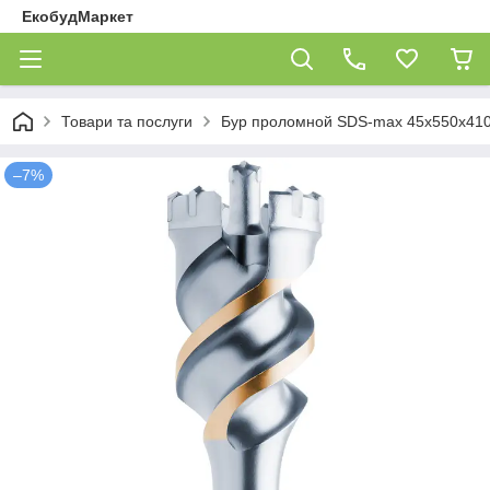
ЕкобудМаркет
Товари та послуги
Бур проломной SDS-max 45х550х410 
–7%