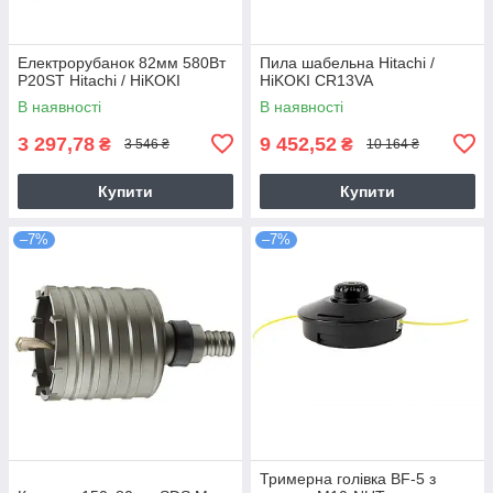
Електрорубанок 82мм 580Вт
Пила шабельна Hitachi /
P20ST Hitachi / HiKOKI
HiKOKI CR13VA
В наявності
В наявності
3 297,78
9 452,52
₴
₴
3 546 ₴
10 164 ₴
Купити
Купити
–7%
–7%
Тримерна голівка BF-5 з