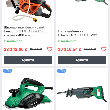
Швонарізник бензиновий
Бензоріз GTM GT7208S 3,5
Пила шабельна
кВт диск 400 мм
Hitachi/HiKOKI CR13VBY
В наявності
В наявності
23 142,60
10 116,54
₴
₴
29 670 ₴
10 878 ₴
Купити
Купити
–7%
–7%