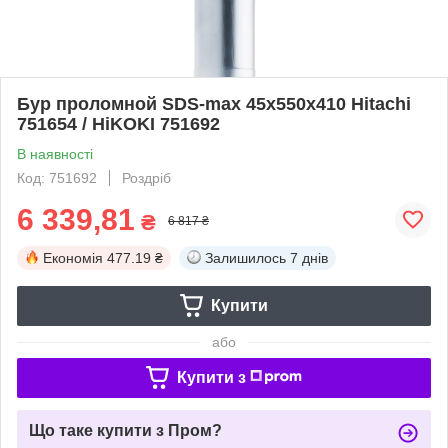
Бур проломной SDS-max 45х550х410 Hitachi
751654 / HiKOKI 751692
В наявності
Код: 751692
Роздріб
6 339,81
₴
6 817 ₴
Економія
477.19 ₴
Залишилось
7 днів
Купити
або
Купити з
Що таке купити з Пром?