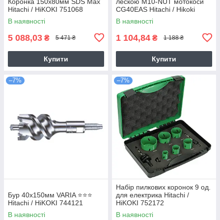
Коронка 150х80мм SDS Max
лескою M10-NUT мотокоси
Hitachi / HiKOKI 751068
CG40EAS Hitachi / Hikoki
6695784
В наявності
В наявності
5 088,03
1 104,84
₴
₴
5 471 ₴
1 188 ₴
Купити
Купити
–7%
–7%
Набір пилкових коронок 9 од.
Бур 40х150мм VARIA ⭐️⭐️⭐️
для електрика Hitachi /
Hitachi / HiKOKI 744121
HiKOKI 752172
В наявності
В наявності