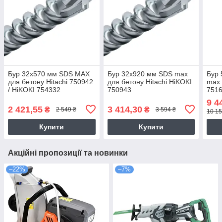
Бур 32х570 мм SDS MAX
Бур 32х920 мм SDS max
Бур
для бетону Hitachi 750942
для бетону Hitachi HiKOKI
max ⭐
/ HiKOKI 754332
750943
751
9 4
2 421,55
3 414,30
₴
₴
2 549 ₴
3 594 ₴
10 15
Купити
Купити
Акційні пропозиції та новинки
–22%
–7%